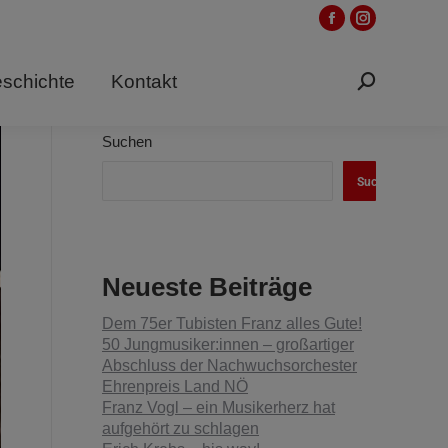
Facebook
Instagram
Seite
Seite
schichte
Kontakt
wird
wird
Suchen:
in
in
einem
einem
Suchen
neuen
neuen
Suchen
Fenster
Fenster
geöffnet
geöffnet
Neueste Beiträge
Dem 75er Tubisten Franz alles Gute!
50 Jungmusiker:innen – großartiger
Abschluss der Nachwuchsorchester
Ehrenpreis Land NÖ
Franz Vogl – ein Musikerherz hat
aufgehört zu schlagen