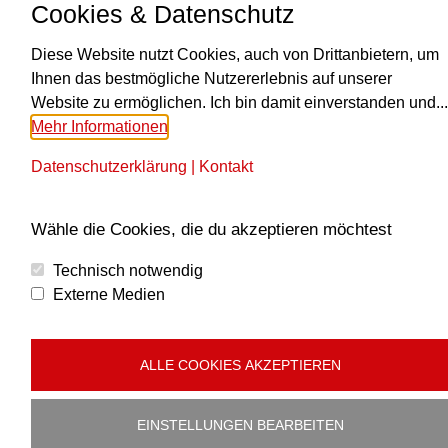
Cookies & Datenschutz
Diese Website nutzt Cookies, auch von Drittanbietern, um
KONTAKT
Ihnen das bestmögliche Nutzererlebnis auf unserer
Website zu ermöglichen. Ich bin damit einverstanden und...
Obmann Paul Traxler
Mehr Informationen
+43 664 6183919
Datenschutzerklärung
|
Kontakt
Finde uns auf:
E-
Mail
MUSIKALISCHE LEITUNG
Wähle die Cookies, die du akzeptieren möchtest
Seite
wird
Alexander Reisinger
Technisch notwendig
in
M: +43 664 5243253
Externe Medien
einem
RECHTLICHES
neuen
Fenster
ALLE COOKIES AKZEPTIEREN
Impressum
geöffnet
Datenschutz
EINSTELLUNGEN BEARBEITEN
Cookies bearbeiten