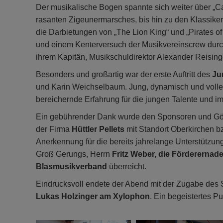
Der musikalische Bogen spannte sich weiter über „C
rasanten Zigeunermarsches, bis hin zu den Klassike
die Darbietungen von „The Lion King“ und „Pirates of
und einem Kenterversuch der Musikvereinscrew durch
ihrem Kapitän, Musikschuldirektor Alexander Reisinge
Besonders und großartig war der erste Auftritt des
Ju
und Karin Weichselbaum. Jung, dynamisch und volle
bereichernde Erfahrung für die jungen Talente und 
Ein gebührender Dank wurde den Sponsoren und Gö
der Firma
Hüttler Pellets
mit Standort Oberkirchen b
Anerkennung für die bereits jahrelange Unterstützu
Groß Gerungs, Herrn
Fritz Weber, die Förderernade
Blasmusikverband
überreicht.
Eindrucksvoll endete der Abend mit der Zugabe des 
Lukas Holzinger am Xylophon
. Ein begeistertes P