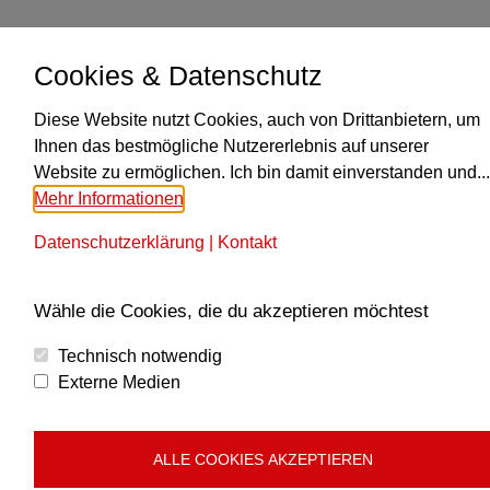
Cookies & Datenschutz
Diese Website nutzt Cookies, auch von Drittanbietern, um
KONTAKT
Ihnen das bestmögliche Nutzererlebnis auf unserer
Website zu ermöglichen. Ich bin damit einverstanden und...
Obmann Paul Traxler
Mehr Informationen
+43 664 6183919
Finde uns auf:
Datenschutzerklärung
|
Kontakt
E-
Mail
MUSIKALISCHE LEITUNG
Wähle die Cookies, die du akzeptieren möchtest
Seite
wird
Alexander Reisinger
Technisch notwendig
in
M: +43 664 5243253
Externe Medien
einem
RECHTLICHES
neuen
Fenster
ALLE COOKIES AKZEPTIEREN
Impressum
geöffnet