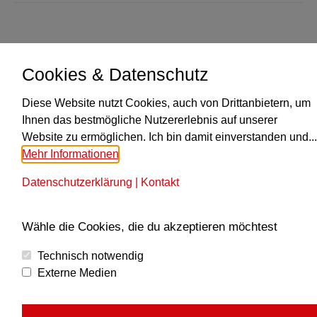
Cookies & Datenschutz
KONTAKT
Diese Website nutzt Cookies, auch von Drittanbietern, um
Ihnen das bestmögliche Nutzererlebnis auf unserer
Obmann Paul Traxler
Website zu ermöglichen. Ich bin damit einverstanden und...
+43 664 6183919
Mehr Informationen
Finde uns auf:
E-
Datenschutzerklärung
|
Kontakt
Mail
MUSIKALISCHE LEITUNG
Seite
Wähle die Cookies, die du akzeptieren möchtest
wird
Alexander Reisinger
in
M: +43 664 5243253
Technisch notwendig
einem
Externe Medien
RECHTLICHES
neuen
Fenster
Impressum