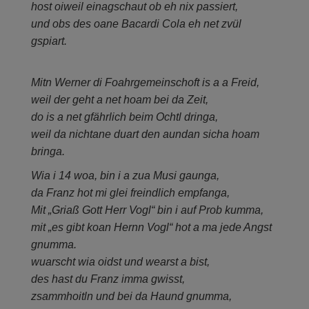
host oiweil einagschaut ob eh nix passiert,
und obs des oane Bacardi Cola eh net zvül
gspiart.
Mitn Werner di Foahrgemeinschoft is a a Freid,
weil der geht a net hoam bei da Zeit,
do is a net gfährlich beim Ochtl dringa,
weil da nichtane duart den aundan sicha hoam
bringa.
Wia i 14 woa, bin i a zua Musi gaunga,
da Franz hot mi glei freindlich empfanga,
Mit „Griaß Gott Herr Vogl“ bin i auf Prob kumma,
mit „es gibt koan Hernn Vogl“ hot a ma jede Angst
gnumma.
wuarscht wia oidst und wearst a bist,
des hast du Franz imma gwisst,
zsammhoitln und bei da Haund gnumma,