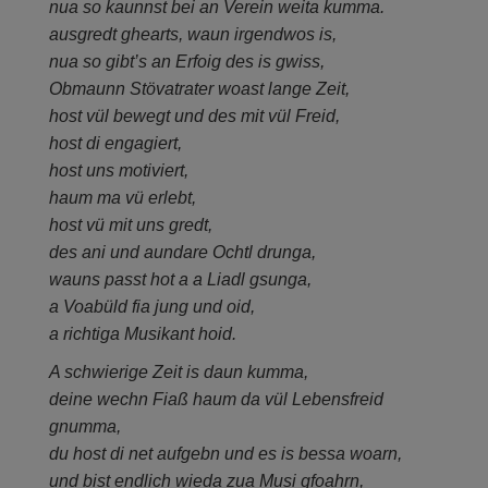
nua so kaunnst bei an Verein weita kumma.
ausgredt ghearts, waun irgendwos is,
nua so gibt’s an Erfoig des is gwiss,
Obmaunn Stövatrater woast lange Zeit,
host vül bewegt und des mit vül Freid,
host di engagiert,
host uns motiviert,
haum ma vü erlebt,
host vü mit uns gredt,
des ani und aundare Ochtl drunga,
wauns passt hot a a Liadl gsunga,
a Voabüld fia jung und oid,
a richtiga Musikant hoid.
A schwierige Zeit is daun kumma,
deine wechn Fiaß haum da vül Lebensfreid
gnumma,
du host di net aufgebn und es is bessa woarn,
und bist endlich wieda zua Musi gfoahrn,