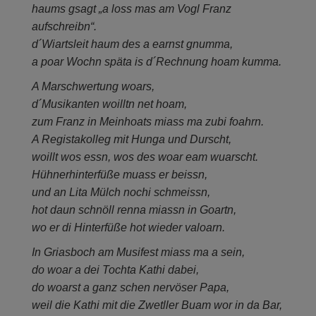
haums gsagt „a loss mas am Vogl Franz
aufschreibn“.
d´Wiartsleit haum des a earnst gnumma,
a poar Wochn späta is d´Rechnung hoam kumma.
A Marschwertung woars,
d´Musikanten woilltn net hoam,
zum Franz in Meinhoats miass ma zubi foahrn.
A Registakolleg mit Hunga und Durscht,
woillt wos essn, wos des woar eam wuarscht.
Hühnerhinterfüße muass er beissn,
und an Lita Mülch nochi schmeissn,
hot daun schnöll renna miassn in Goartn,
wo er di Hinterfüße hot wieder valoarn.
In Griasboch am Musifest miass ma a sein,
do woar a dei Tochta Kathi dabei,
do woarst a ganz schen nervöser Papa,
weil die Kathi mit die Zwetller Buam wor in da Bar,