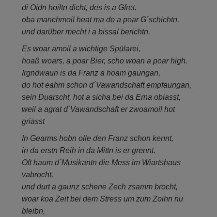
di Oidn hoiltn dicht, des is a Gfret.
oba manchmoil heat ma do a poar G´schichtn,
und darüber mecht i a bissal berichtn.
Es woar amoil a wichtige Spülarei,
hoaß woars, a poar Bier, scho woan a poar high.
Irgndwaun is da Franz a hoam gaungan,
do hot eahm schon d´Vawandschaft empfaungan,
sein Duarscht, hot a sicha bei da Erna obiasst,
weil a agrat d´Vawandschaft er zwoamoil hot
griasst
In Gearms hobn olle den Franz schon kennt,
in da erstn Reih in da Mittn is er grennt.
Oft haum d´Musikantn die Mess im Wiartshaus
vabrocht,
und durt a gaunz schene Zech zsamm brocht,
woar koa Zeit bei dem Stress um zum Zoihn nu
bleibn,