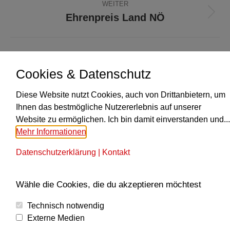
WEITER
Ehrenpreis Land NÖ
Nächster
Beitrag:
Cookies & Datenschutz
Diese Website nutzt Cookies, auch von Drittanbietern, um
KONTAKT
Ihnen das bestmögliche Nutzererlebnis auf unserer
Website zu ermöglichen. Ich bin damit einverstanden und...
Obmann Paul Traxler
Mehr Informationen
+43 664 6183919
Finde uns auf:
Datenschutzerklärung
|
Kontakt
E-
Mail
MUSIKALISCHE LEITUNG
Wähle die Cookies, die du akzeptieren möchtest
Seite
wird
Alexander Reisinger
Technisch notwendig
in
M: +43 664 5243253
Externe Medien
einem