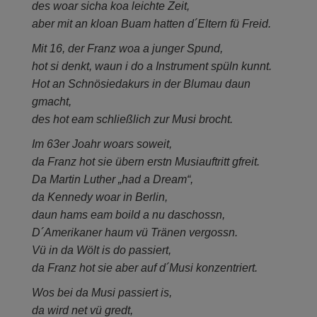
des woar sicha koa leichte Zeit,
aber mit an kloan Buam hatten d´Eltern fü Freid.
Mit 16, der Franz woa a junger Spund,
hot si denkt, waun i do a Instrument spüln kunnt.
Hot an Schnösiedakurs in der Blumau daun
gmacht,
des hot eam schließlich zur Musi brocht.
Im 63er Joahr woars soweit,
da Franz hot sie übern erstn Musiauftritt gfreit.
Da Martin Luther „had a Dream“,
da Kennedy woar in Berlin,
daun hams eam boild a nu daschossn,
D´Amerikaner haum vü Tränen vergossn.
Vü in da Wölt is do passiert,
da Franz hot sie aber auf d´Musi konzentriert.
Wos bei da Musi passiert is,
da wird net vü gredt,