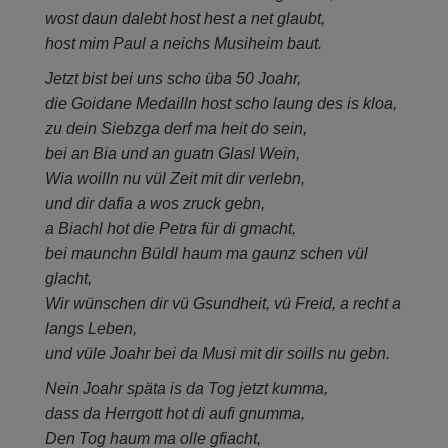
wost daun dalebt host hest a net glaubt,
host mim Paul a neichs Musiheim baut.
Jetzt bist bei uns scho üba 50 Joahr,
die Goidane Medailln host scho laung des is kloa,
zu dein Siebzga derf ma heit do sein,
bei an Bia und an guatn Glasl Wein,
Wia woilln nu vül Zeit mit dir verlebn,
und dir dafia a wos zruck gebn,
a Biachl hot die Petra für di gmacht,
bei maunchn Büldl haum ma gaunz schen vül
glacht,
Wir wünschen dir vü Gsundheit, vü Freid, a recht a
langs Leben,
und vüle Joahr bei da Musi mit dir soills nu gebn.
Nein Joahr späta is da Tog jetzt kumma,
dass da Herrgott hot di aufi gnumma,
Den Tog haum ma olle gfiacht,