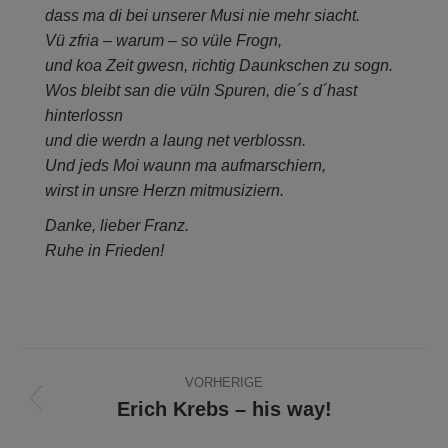
dass ma di bei unserer Musi nie mehr siacht.
Vü zfria – warum – so vüle Frogn,
und koa Zeit gwesn, richtig Daunkschen zu sogn.
Wos bleibt san die vüln Spuren, die´s d´hast
hinterlossn
und die werdn a laung net verblossn.
Und jeds Moi waunn ma aufmarschiern,
wirst in unsre Herzn mitmusiziern.
Danke, lieber Franz.
Ruhe in Frieden!
Beitragsnavigation
VORHERIGE
Erich Krebs – his way!
Vorheriger
Beitrag: