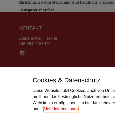
Christmas is a day of meaning and traditions, a special 
Margaret Thatcher
KONTAKT
Obmann Paul Traxler
+43 664 6183919
Finde uns auf:
E-
Mail
Seite
wird
Cookies & Datenschutz
in
©
einem
Diese Website nutzt Cookies, auch von Dritta
neuen
um Ihnen das bestmögliche Nutzererlebnis au
Fenster
Website zu ermöglichen. Ich bin damit einve
und...
Mehr Informationen
geöffnet