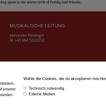
day spent in the warm circle of family and friends.
MUSIKALISCHE LEITUNG
Alexander Reisinger
M: +43 664 5243253
Wähle die Cookies, die du akzeptieren möchte
 Musikverein Groß Gerungs 2024 | All Rights Reserved | Powerd by
art.waldso
nbietern,
Technisch notwendig
f unserer
Externe Medien
rstanden