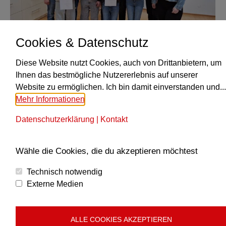
Cookies & Datenschutz
Diese Website nutzt Cookies, auch von Drittanbietern, um
Ihnen das bestmögliche Nutzererlebnis auf unserer
Abzeichen und MEHR …
Website zu ermöglichen. Ich bin damit einverstanden und...
Allgemein
Von
Petra Reisinger
16. November 2025
Mehr Informationen
Leistungsabzeichen für junge Talente Herzlich
Datenschutzerklärung
|
Kontakt
willkommen im Musikverein! Wir freuen uns sehr,
junge Talente in unseren Musikerreihen begrüßen
zu dürfen und heißen hiermit Johannes, Niklas
Wähle die Cookies, die du akzeptieren möchtest
und Gabriel herzlich bei uns willkommen. Es
Technisch notwendig
erwarten euch/uns viele tolle gemeinsame
Externe Medien
Erlebnisse, Auftritte, Veranstaltungen uvm.
Natürlich sind wir sehr stolz auf unsere Jugend.
Immer wieder stellen sie sich
ALLE COOKIES AKZEPTIEREN
Herausforderungen…