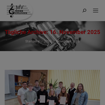
Suchen:
Tägliche Archive:
16. November 2025
Du bist hier:
Startseite
2025
November
16