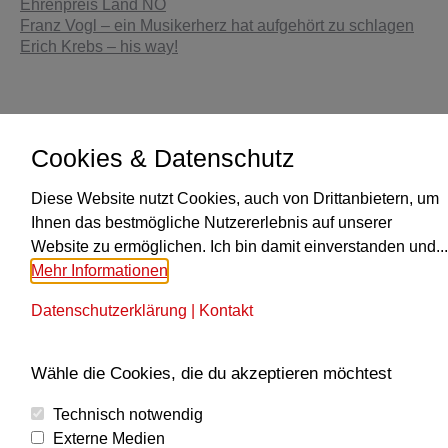
Ehrenpreis Land NÖ
Franz Vogl – ein Musikerherz hat aufgehört zu schlagen
Erich Krebs – his way!
Cookies & Datenschutz
Diese Website nutzt Cookies, auch von Drittanbietern, um
KONTAKT
Ihnen das bestmögliche Nutzererlebnis auf unserer
Website zu ermöglichen. Ich bin damit einverstanden und...
Obmann Paul Traxler
Mehr Informationen
+43 664 6183919
Finde uns auf:
Datenschutzerklärung
|
Kontakt
E-
Mail
MUSIKALISCHE LEITUNG
Wähle die Cookies, die du akzeptieren möchtest
Seite
wird
Alexander Reisinger
Technisch notwendig
in
M: +43 664 5243253
Externe Medien